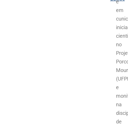
e
em
cunic
inici
cient
no
Proje
Porc
Mour
(UFP
e
moni
na
disci
de