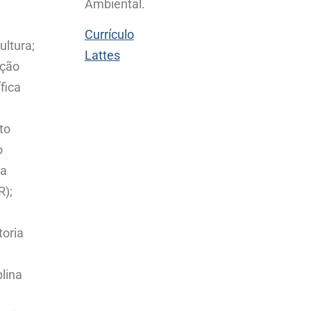
Ambiental
.
Currículo
ultura;
Lattes
ação
ífica
to
o
a
R);
toria
plina